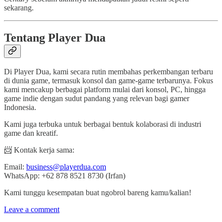
sekarang.
Tentang Player Dua
Di Player Dua, kami secara rutin membahas perkembangan terbaru
di dunia game, termasuk konsol dan game-game terbarunya. Fokus
kami mencakup berbagai platform mulai dari konsol, PC, hingga
game indie dengan sudut pandang yang relevan bagi gamer
Indonesia.
Kami juga terbuka untuk berbagai bentuk kolaborasi di industri
game dan kreatif.
📨 Kontak kerja sama:
Email:
business@playerdua.com
WhatsApp: +62 878 8521 8730 (Irfan)
Kami tunggu kesempatan buat ngobrol bareng kamu/kalian!
Leave a comment