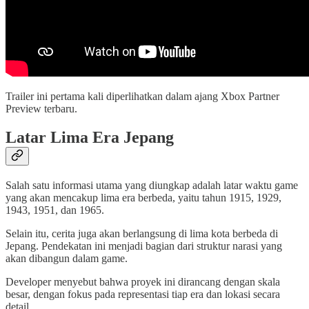
Trailer ini pertama kali diperlihatkan dalam ajang Xbox Partner
Preview terbaru.
Latar Lima Era Jepang
Salah satu informasi utama yang diungkap adalah latar waktu game
yang akan mencakup lima era berbeda, yaitu tahun 1915, 1929,
1943, 1951, dan 1965.
Selain itu, cerita juga akan berlangsung di lima kota berbeda di
Jepang. Pendekatan ini menjadi bagian dari struktur narasi yang
akan dibangun dalam game.
Developer menyebut bahwa proyek ini dirancang dengan skala
besar, dengan fokus pada representasi tiap era dan lokasi secara
detail.