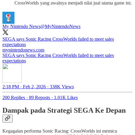
CrossWorlds yang awalnya menjadi nilai jual utama game ini.
My Nintendo News
@MyNintendoNews
SEGA says Sonic Racing CrossWorlds failed to meet sales
expectations
mynintendonews.com
SEGA says Sonic Racing CrossWorlds failed to meet sales
expectations
2:18 PM · Feb 2, 2026
·
338K Views
200 Replies
·
89 Reposts
·
1.01K Likes
Dampak pada Strategi SEGA Ke Depan
Kegagalan performa Sonic Racing: CrossWorlds ini memicu