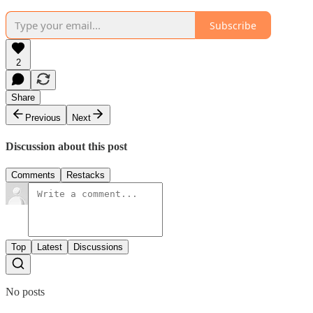
Subscribe
2
Share
Previous
Next
Discussion about this post
Comments
Restacks
Top
Latest
Discussions
No posts