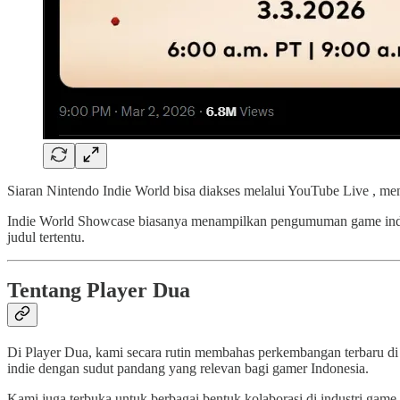
Siaran Nintendo Indie World bisa diakses melalui YouTube Live , m
Indie World Showcase biasanya menampilkan pengumuman game indie ba
judul tertentu.
Tentang Player Dua
Di Player Dua, kami secara rutin membahas perkembangan terbaru di
indie dengan sudut pandang yang relevan bagi gamer Indonesia.
Kami juga terbuka untuk berbagai bentuk kolaborasi di industri game 