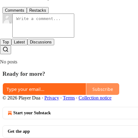
Comments
Restacks
Top
Latest
Discussions
No posts
Ready for more?
Subscribe
© 2026 Player Dua
·
Privacy
∙
Terms
∙
Collection notice
Start your Substack
Get the app