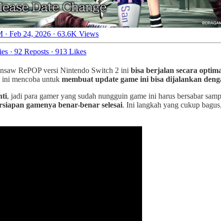
 · Feb 24, 2026
·
63.6K Views
ies
·
92 Reposts
·
913 Likes
nsaw RePOP versi Nintendo Switch 2 ini
bisa berjalan secara optim
s ini mencoba untuk
membuat update game ini bisa dijalankan denga
ti
, jadi para gamer yang sudah nungguin game ini harus bersabar sam
ersiapan gamenya benar-benar selesai
. Ini langkah yang cukup bagus