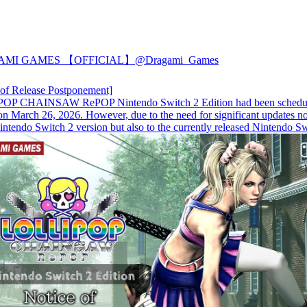
AMI GAMES 【OFFICIAL】
@Dragami_Games
 of Release Postponement]
OP CHAINSAW RePOP Nintendo Switch 2 Edition had been schedul
 on March 26, 2026. However, due to the need for significant updates no
intendo Switch 2 version but also to the currently released Nintendo S