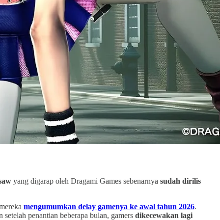
nsaw
yang digarap oleh Dragami Games sebenarnya
sudah dirilis
 mereka
mengumumkan delay gamenya ke awal tahun 2026
.
setelah penantian beberapa bulan, gamers
dikecewakan lagi