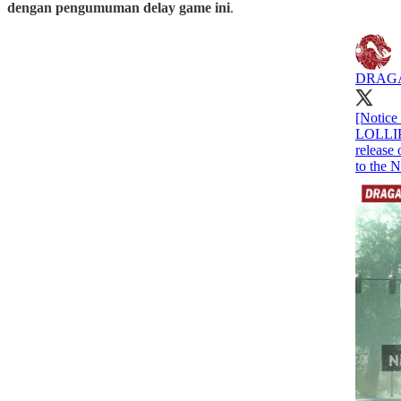
dengan pengumuman delay game ini
.
DRAG
[Notice
LOLLIP
release
to the N