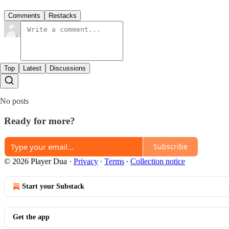
Comments
Restacks
Top
Latest
Discussions
No posts
Ready for more?
Subscribe
© 2026 Player Dua
·
Privacy
∙
Terms
∙
Collection notice
Start your Substack
Get the app