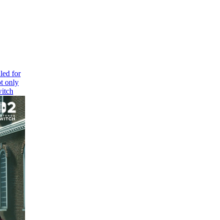
ed for
t only
witch