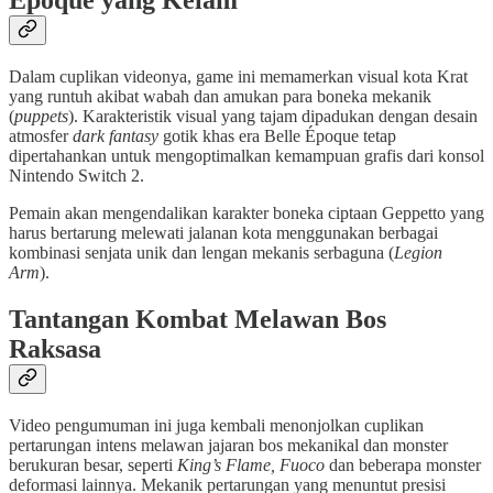
Époque yang Kelam
Dalam cuplikan videonya, game ini memamerkan visual kota Krat
yang runtuh akibat wabah dan amukan para boneka mekanik
(
puppets
). Karakteristik visual yang tajam dipadukan dengan desain
atmosfer
dark fantasy
gotik khas era Belle Époque tetap
dipertahankan untuk mengoptimalkan kemampuan grafis dari konsol
Nintendo Switch 2.
Pemain akan mengendalikan karakter boneka ciptaan Geppetto yang
harus bertarung melewati jalanan kota menggunakan berbagai
kombinasi senjata unik dan lengan mekanis serbaguna (
Legion
Arm
).
Tantangan Kombat Melawan Bos
Raksasa
Video pengumuman ini juga kembali menonjolkan cuplikan
pertarungan intens melawan jajaran bos mekanikal dan monster
berukuran besar, seperti
King’s Flame, Fuoco
dan beberapa monster
deformasi lainnya. Mekanik pertarungan yang menuntut presisi