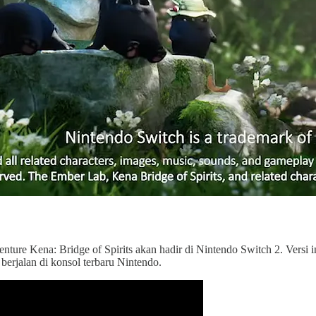
re Kena: Bridge of Spirits akan hadir di Nintendo Switch 2. Versi 
berjalan di konsol terbaru Nintendo.