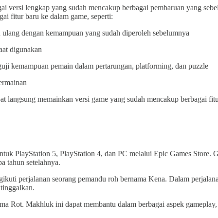
agai versi lengkap yang sudah mencakup berbagai pembaruan yang sebelu
 fitur baru ke dalam game, seperti:
ulang dengan kemampuan yang sudah diperoleh sebelumnya
aat digunakan
nguji kemampuan pemain dalam pertarungan, platforming, dan puzzle
permainan
pat langsung memainkan versi game yang sudah mencakup berbagai fitur
 untuk PlayStation 5, PlayStation 4, dan PC melalui Epic Games Store.
pa tahun setelahnya.
engikuti perjalanan seorang pemandu roh bernama Kena. Dalam perja
itinggalkan.
ma Rot. Makhluk ini dapat membantu dalam berbagai aspek gameplay, m