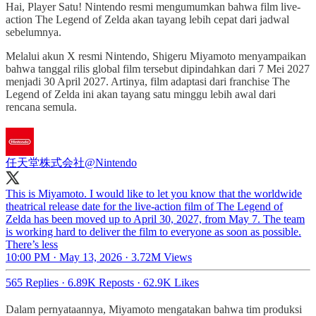
Hai, Player Satu! Nintendo resmi mengumumkan bahwa film live-
action The Legend of Zelda akan tayang lebih cepat dari jadwal
sebelumnya.
Melalui akun X resmi Nintendo, Shigeru Miyamoto menyampaikan
bahwa tanggal rilis global film tersebut dipindahkan dari 7 Mei 2027
menjadi 30 April 2027. Artinya, film adaptasi dari franchise The
Legend of Zelda ini akan tayang satu minggu lebih awal dari
rencana semula.
任天堂株式会社
@Nintendo
This is Miyamoto. I would like to let you know that the worldwide
theatrical release date for the live-action film of The Legend of
Zelda has been moved up to April 30, 2027, from May 7. The team
is working hard to deliver the film to everyone as soon as possible.
There’s less
10:00 PM · May 13, 2026
·
3.72M Views
565 Replies
·
6.89K Reposts
·
62.9K Likes
Dalam pernyataannya, Miyamoto mengatakan bahwa tim produksi