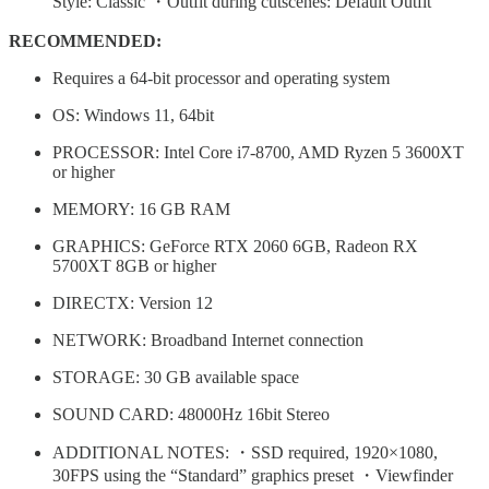
Style: Classic ・Outfit during cutscenes: Default Outfit
RECOMMENDED:
Requires a 64-bit processor and operating system
OS: Windows 11, 64bit
PROCESSOR: Intel Core i7-8700, AMD Ryzen 5 3600XT
or higher
MEMORY: 16 GB RAM
GRAPHICS: GeForce RTX 2060 6GB, Radeon RX
5700XT 8GB or higher
DIRECTX: Version 12
NETWORK: Broadband Internet connection
STORAGE: 30 GB available space
SOUND CARD: 48000Hz 16bit Stereo
ADDITIONAL NOTES: ・SSD required, 1920×1080,
30FPS using the “Standard” graphics preset ・Viewfinder