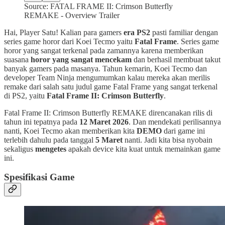
Source: FATAL FRAME II: Crimson Butterfly
REMAKE - Overview Trailer
Hai, Player Satu! Kalian para gamers
era PS2
pasti familiar dengan
series game horor dari Koei Tecmo yaitu
Fatal Frame
. Series game
horor yang sangat terkenal pada zamannya karena memberikan
suasana
horor yang sangat mencekam
dan berhasil membuat takut
banyak gamers pada masanya. Tahun kemarin, Koei Tecmo dan
developer Team Ninja mengumumkan kalau mereka akan merilis
remake dari salah satu judul game Fatal Frame yang sangat terkenal
di PS2, yaitu
Fatal Frame II: Crimson Butterfly
.
Fatal Frame II: Crimson Butterfly REMAKE direncanakan rilis di
tahun ini tepatnya pada
12 Maret 2026
. Dan mendekati perilisannya
nanti, Koei Tecmo akan memberikan kita
DEMO
dari game ini
terlebih dahulu pada tanggal
5 Maret
nanti. Jadi kita bisa nyobain
sekaligus
mengetes
apakah device kita kuat untuk memainkan game
ini.
Spesifikasi Game