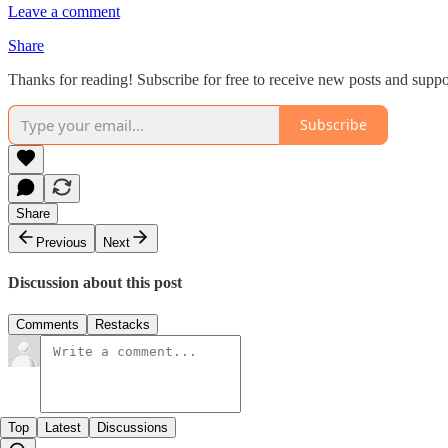
Leave a comment
Share
Thanks for reading! Subscribe for free to receive new posts and supp
Subscribe
Share
Previous
Next
Discussion about this post
Comments
Restacks
Top
Latest
Discussions