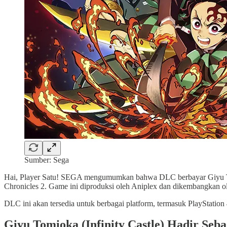
Sumber: Sega
Hai, Player Satu! SEGA mengumumkan bahwa DLC berbayar Giyu Tomi
Chronicles 2. Game ini diproduksi oleh Aniplex dan dikembangkan 
DLC ini akan tersedia untuk berbagai platform, termasuk PlayStatio
Giyu Tomioka (Infinity Castle) Hadir Seb