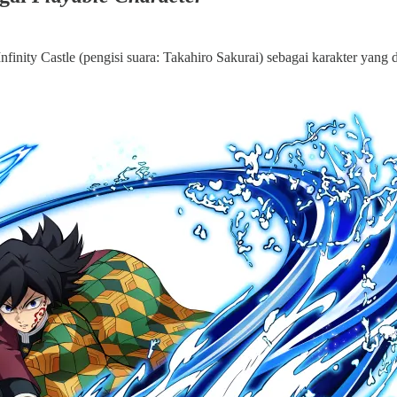
finity Castle (pengisi suara: Takahiro Sakurai) sebagai karakter yang