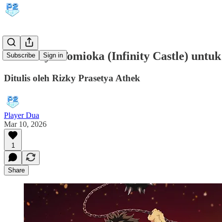
DLC Giyu Tomioka (Infinity Castle) untu
Subscribe
Sign in
Ditulis oleh Rizky Prasetya Athek
Player Dua
Mar 10, 2026
1
Share