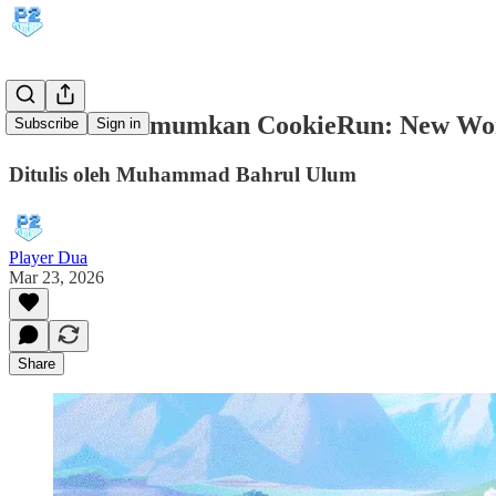
Devsisters Umumkan CookieRun: New Wor
Subscribe
Sign in
Ditulis oleh Muhammad Bahrul Ulum
Player Dua
Mar 23, 2026
Share