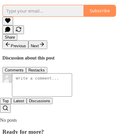
Subscribe
Share
Previous
Next
Discussion about this post
Comments
Restacks
Top
Latest
Discussions
No posts
Ready for more?