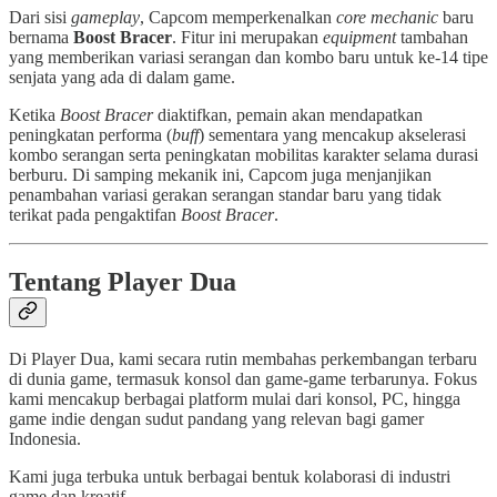
Dari sisi
gameplay
, Capcom memperkenalkan
core mechanic
baru
bernama
Boost Bracer
. Fitur ini merupakan
equipment
tambahan
yang memberikan variasi serangan dan kombo baru untuk ke-14 tipe
senjata yang ada di dalam game.
Ketika
Boost Bracer
diaktifkan, pemain akan mendapatkan
peningkatan performa (
buff
) sementara yang mencakup akselerasi
kombo serangan serta peningkatan mobilitas karakter selama durasi
berburu. Di samping mekanik ini, Capcom juga menjanjikan
penambahan variasi gerakan serangan standar baru yang tidak
terikat pada pengaktifan
Boost Bracer
.
Tentang Player Dua
Di Player Dua, kami secara rutin membahas perkembangan terbaru
di dunia game, termasuk konsol dan game-game terbarunya. Fokus
kami mencakup berbagai platform mulai dari konsol, PC, hingga
game indie dengan sudut pandang yang relevan bagi gamer
Indonesia.
Kami juga terbuka untuk berbagai bentuk kolaborasi di industri
game dan kreatif.