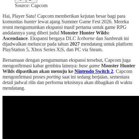
Source: Capcom
Hai, Player Satu! Capcom memberikan kejutan besar bagi para
komunitas
hunter
lewat ajang Summer Game Fest 2026. Mereka
resmi mengumumkan ekspansi masif pertama untuk game RPG
andalannya yang diberi judul
Monster Hunter Wilds:
Ascendance
. Ekspansi bergaya DLC
Iceborne
dan
Sunbreak
ini
dijadwalkan meluncur pada tahun
2027
mendatang untuk platform
PlayStation 5, Xbox Series X|S, dan PC via Steam.
Bersamaan dengan pengumuman ekspansi tersebut, Capcom juga
mengonfirmasi kabar gembira lainnya:
base game
Monster Hunter
Wilds dipastikan akan menuju ke
Nintendo Switch 2
. Capcom
mengonfirmasi proses
porting
saat ini sedang berjalan, sementara
detail jadwal rilis dan performa teknisnya akan dibagikan di waktu
mendatang.