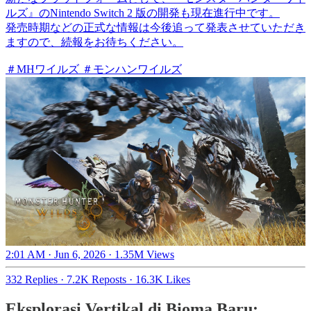
ルズ』のNintendo Switch 2 版の開発も現在進行中です。
発売時期などの正式な情報は今後追って発表させていただき
ますので、続報をお待ちください。
＃MHワイルズ ＃モンハンワイルズ
2:01 AM · Jun 6, 2026
·
1.35M Views
332 Replies
·
7.2K Reposts
·
16.3K Likes
Eksplorasi Vertikal di Bioma Baru: