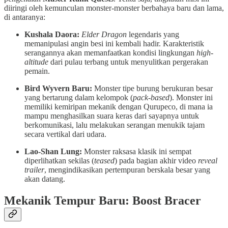
diiringi oleh kemunculan monster-monster berbahaya baru dan lama,
di antaranya:
Kushala Daora:
Elder Dragon
legendaris yang
memanipulasi angin besi ini kembali hadir. Karakteristik
serangannya akan memanfaatkan kondisi lingkungan
high-
altitude
dari pulau terbang untuk menyulitkan pergerakan
pemain.
Bird Wyvern Baru:
Monster tipe burung berukuran besar
yang bertarung dalam kelompok (
pack-based
). Monster ini
memiliki kemiripan mekanik dengan Qurupeco, di mana ia
mampu menghasilkan suara keras dari sayapnya untuk
berkomunikasi, lalu melakukan serangan menukik tajam
secara vertikal dari udara.
Lao-Shan Lung:
Monster raksasa klasik ini sempat
diperlihatkan sekilas (
teased
) pada bagian akhir video
reveal
trailer
, mengindikasikan pertempuran berskala besar yang
akan datang.
Mekanik Tempur Baru: Boost Bracer