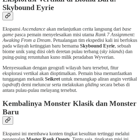
Skybound Eyrie
Ekspansi
Ascendance
akan melanjutkan cerita langsung dari
base
game
pasca pemain menyelesaikan misi utama
Rank 7 Assignment:
Awaking From a Dream
. Petualangan tim ekspedisi kali ini berfokus
pada wilayah ketinggian baru bernama
Skybound Eyrie
, sebuah
biome unik yang diisi oleh deretan pulau terbang (
sky islands
) dan
puing-puing reruntuhan kuno milik peradaban Wyverian.
Menyesuaikan dengan geografi wilayah baru tersebut, fitur
eksplorasi vertikal akan dioptimalkan. Pemain bisa memanfaatkan
tunggangan mekanik
Seikret
untuk menangkap aliran angin vertikal
(
updraft
) demi meluncur serta melakukan
gliding
secara bebas di
antara pulau-pulau melayang tersebut.
Kembalinya Monster Klasik dan Monster
Baru
Ekspansi ini membawa konten tingkat kesulitan tertinggi melalui
pengenalan
Master Rank Quests
. Tentu saja, tingkatan misi ini